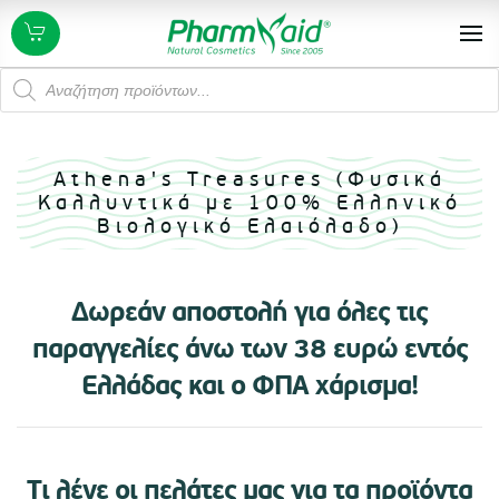
Products
search
Athena's Treasures (Φυσικά
Καλλυντικά με 100% Ελληνικό
Βιολογικό Ελαιόλαδο)
Δωρεάν αποστολή για όλες τις
παραγγελίες άνω των 38 ευρώ εντός
Ελλάδας και ο ΦΠΑ χάρισμα!
Τι λένε οι πελάτες μας για τα προϊόντα