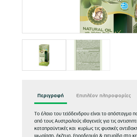
Περιγραφή
Επιπλέον πληροφορίες
Το έλαιο του τεϊόδενδρου είναι το απόσταγμα π
από τους Αυστραλούς ιθαγενείς για τις αντισηπτ
καταπραϋντικές και κυρίως τις φυσικές αντιβακτ
ψωρίαση, έκζεμα, ξηροδερμία & πιτυρίδα στο κε