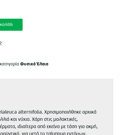
καλάθι
2
Φυσικά Έλαια
 κατηγορία
aleuca alternifolia. Χρησιμοποιήθηκε αρχικά
λιά και νύχια. Χάρη στις μαλακτικές,
έρματα, ιδιαίτερα από εκείνα με τάση για ακμή,
ραϋντικό, για μετά το τσίμπημα εντόμων.