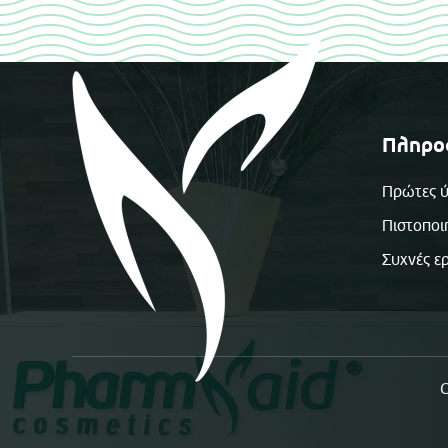
Πληρο
Πρώτες ύ
Πιστοποι
Συχνές ε
C