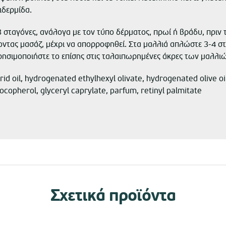
ιδερμίδα.
σταγόνες, ανάλογα με τον τύπο δέρματος, πρωί ή βράδυ, πριν
οντας μασάζ, μέχρι να απορροφηθεί. Στα μαλλιά απλώστε 3-4 στ
Χρησιμοποιήστε το επίσης στις ταλαιπωρημένες άκρες των μαλλιώ
id oil, hydrogenated ethylhexyl olivate, hydrogenated olive oil
, tocopherol, glyceryl caprylate, parfum, retinyl palmitate
Σχετικά προϊόντα