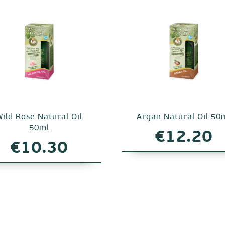
ild Rose Natural Oil
Argan Natural Oil 50
50ml
€
12.20
€
10.30
σα