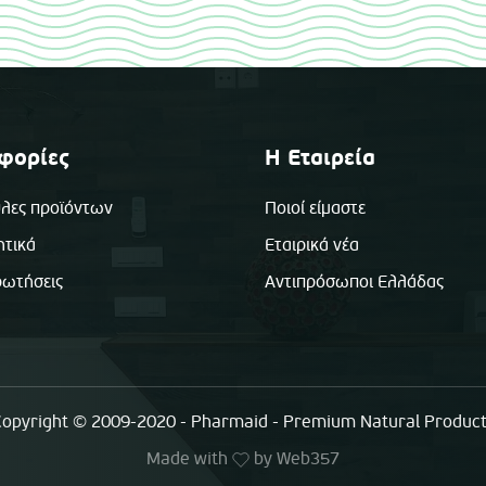
φορίες
Η Εταιρεία
λες προϊόντων
Ποιοί είμαστε
ητικά
Εταιρικά νέα
ρωτήσεις
Αντιπρόσωποι Ελλάδας
opyright © 2009-2020 - Pharmaid - Premium Natural Produc
Made with
by
Web357