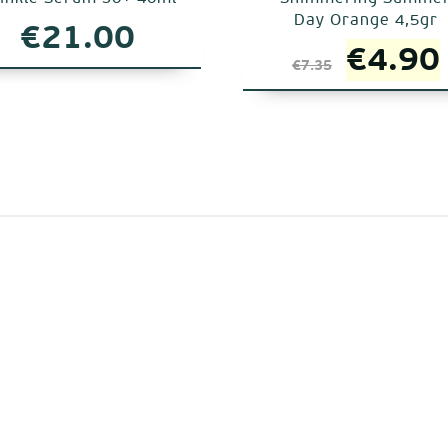
Day Orange 4,5gr
€
21.00
Origin
€
4.90
€
7.35
price
was:
€7.35