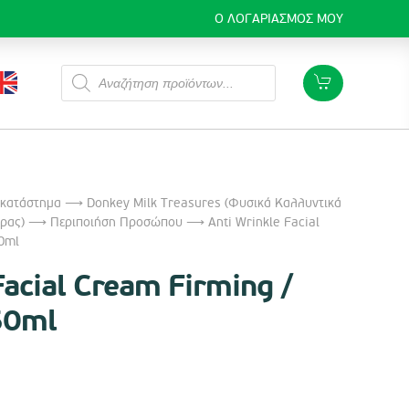
Ο ΛΟΓΑΡΙΑΣΜΌΣ ΜΟΥ
Products
search
 κατάστημα
⟶
Donkey Milk Treasures (Φυσικά Καλλυντικά
ρας)
⟶
Περιποιήση Προσώπου
⟶ Anti Wrinkle Facial
50ml
Facial Cream Firming /
50ml