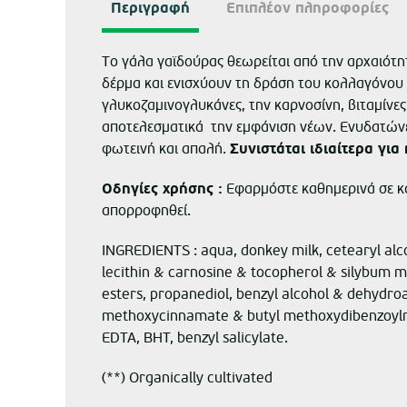
Περιγραφή
Επιπλέον πληροφορίες
Το γάλα γαϊδούρας θεωρείται από την αρχαιότητ
δέρμα και ενισχύουν τη δράση του κολλαγόνου κ
γλυκοζαμινογλυκάνες, την καρνοσίνη, βιταμίνες
αποτελεσματικά την εμφάνιση νέων. Ενυδατώνει
φωτεινή και απαλή.
Συνιστάται ιδιαίτερα για
Οδηγίες χρήσης :
Εφαρμόστε καθημερινά σε κα
απορροφηθεί.
INGREDIENTS : aqua, donkey milk, cetearyl alc
lecithin & carnosine & tocopherol & silybum ma
esters, propanediol, benzyl alcohol & dehydroac
methoxycinnamate & butyl methoxydibenzoylmet
EDTA, BHT, benzyl salicylate.
(**) Organically cultivated