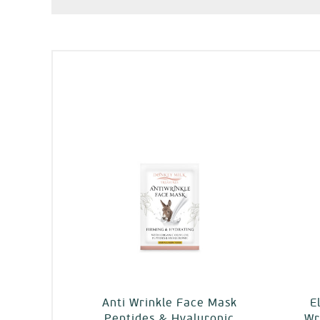
Anti Wrinkle Face Mask
E
Peptides & Hyaluronic
Wr