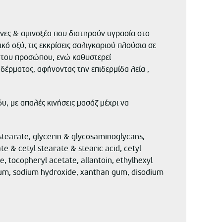
ΐνες & αμινοξέα που διατηρούν υγρασία στο
ό οξύ, τις εκκρίσεις σαλιγκαριού πλούσια σε
ες του προσώπου, ενώ καθυστερεί
έρματος, αφήνοντας την επιδερμίδα λεία ,
, με απαλές κινήσεις μασάζ μέχρι να
stearate, glycerin & glycosaminoglycans,
e & cetyl stearate & stearic acid, cetyl
e, tocopheryl acetate, allantoin, ethylhexyl
fum, sodium hydroxide, xanthan gum, disodium