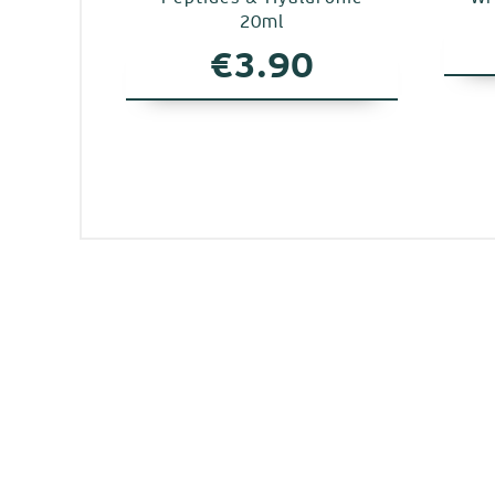
20ml
€
3.90