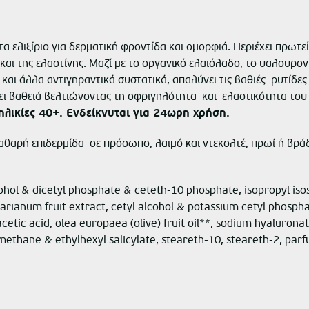
α ελιξίριο για δερματική φροντίδα και ομορφιά. Περιέχει πρωτε
αι της ελαστίνης. Μαζί με το οργανικό ελαιόλαδο, το υαλουρονικ
 και άλλα αντιγηραντικά συστατικά, απαλύνει τις βαθιές ρυτίδ
 βαθειά βελτιώνοντας τη σφριγηλότητα και ελαστικότητα του δ
 ηλικίες 40+. Ενδείκνυται για 24ωρη χρήση.
θαρή επιδερμίδα σε πρόσωπο, λαιμό και ντεκολτέ, πρωί ή βράδυ
ohol & dicetyl phosphate & ceteth-10 phosphate, isopropyl iso
rianum fruit extract, cetyl alcohol & potassium cetyl phosphat
etic acid, olea europaea (olive) fruit oil**, sodium hyaluronat
hane & ethylhexyl salicylate, steareth-10, steareth-2, par