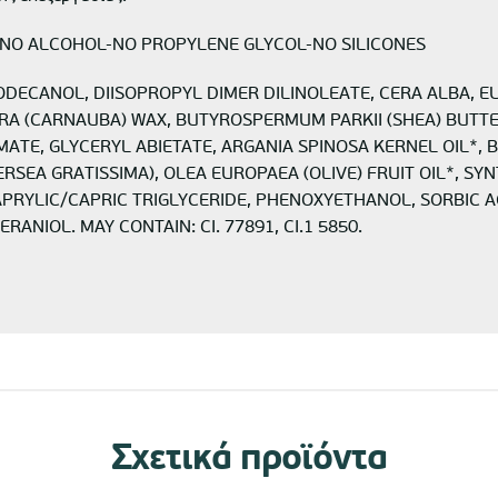
-NO ALCOHOL-ΝΟ PROPYLENE GLYCOL-NO SILICONES
DODECANOL, DIISOPROPYL DIMER DILINOLEATE, CERA ALBA, E
ERA (CARNAUBA) WAX, BUTYROSPERMUM PARKII (SHEA) BUTT
TE, GLYCERYL ABIETATE, ARGANIA SPINOSA KERNEL OIL*,
SEA GRATISSIMA), OLEA EUROPAEA (OLIVE) FRUIT OIL*, SYN
RYLIC/CAPRIC TRIGLYCERIDE, PHENOXYETHANOL, SORBIC AC
RANIOL. MAY CONTAIN: CI. 77891, CI.1 5850.
Σχετικά προϊόντα