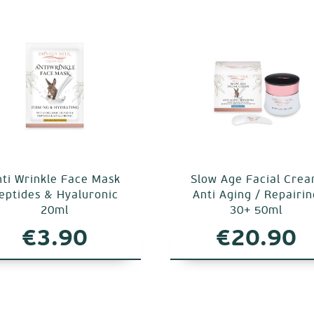
nti Wrinkle Face Mask
Slow Age Facial Cre
eptides & Hyaluronic
Anti Aging / Repairi
20ml
30+ 50ml
€
3.90
€
20.90