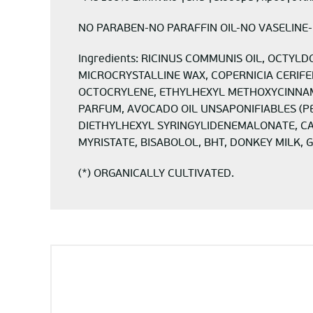
NO PARABEN-ΝΟ PARAFFIN OIL-NO VASELINE
Ingredients: RICINUS COMMUNIS OIL, OCTYL
MICROCRYSTALLINE WAX, COPERNICIA CERIF
OCTOCRYLENE, ETHYLHEXYL METHOXYCINNAMA
PARFUM, AVOCADO OIL UNSAPONIFIABLES (PER
DIETHYLHEXYL SYRINGYLIDENEMALONATE, CAP
MYRISTATE, BISABOLOL, BHT, DONKEY MILK, GE
(*) ORGANICALLY CULTIVATED.