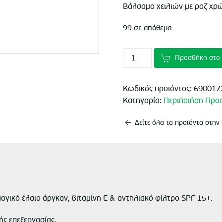
price
τρέ
Βάλσαμο χειλιών με ροζ χρώ
was:
τιμ
99 σε απόθεμα
€7.35.
είνα
Προσθήκη στο 
€4.
Κωδικός προϊόντος:
690017
Κατηγορία:
Περιποιήση Πρ
Δείτε όλα τα προϊόντα στην
ογικό έλαιο άργκαν, βιταμίνη Ε & αντηλιακό φίλτρο SPF 15+.
ς επεξεργασίας.