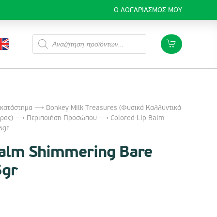
Ο ΛΟΓΑΡΙΑΣΜΌΣ ΜΟΥ
Products
search
 κατάστημα
⟶
Donkey Milk Treasures (Φυσικά Καλλυντικά
ρας)
⟶
Περιποιήση Προσώπου
⟶ Colored Lip Balm
5gr
Balm Shimmering Bare
5gr