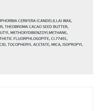
UPHORBIA CERIFERA (CANDELILLA) WAX,
ER, THEOBROMA CACAO SEED BUTTER,
 BUTYL METHOXYDIBENZOYLMETHANE,
THETIC FLUORPHLOGOPITE, CI.77491,
ID, TOCOPHERYL ACETATE, MICA, ISOPROPYL