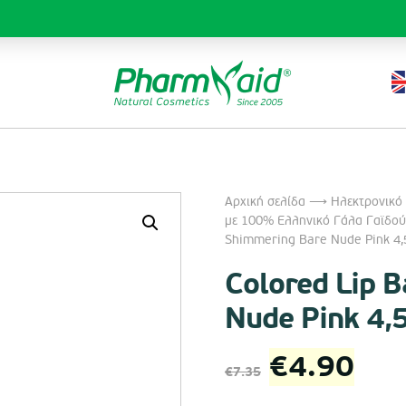
Αρχική σελίδα
⟶
Ηλεκτρονικό
με 100% Ελληνικό Γάλα Γαϊδoύ
Shimmering Bare Nude Pink 4,
Colored Lip 
Nude Pink 4,
Original
Η
€
4.90
€
7.35