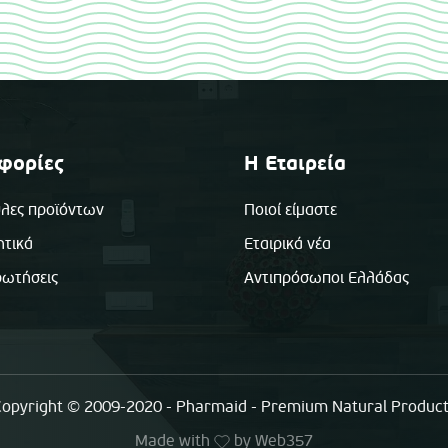
φορίες
Η Εταιρεία
λες προϊόντων
Ποιοί είμαστε
ητικά
Εταιρικά νέα
ρωτήσεις
Αντιπρόσωποι Ελλάδας
opyright © 2009-2020 - Pharmaid - Premium Natural Produc
Made with
by
Web357