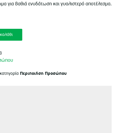
χουσα
μα για βαθιά ενυδάτωση και γυαλιστερό αποτέλεσμα.
ή
ι:
καλάθι
90.
3
οσώπου
Περιποιήση Προσώπου
 κατηγορία