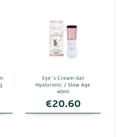
am
Eye´s Cream-Gel
ng
Hyaluronic / Slow Age
40ml
€
20.60