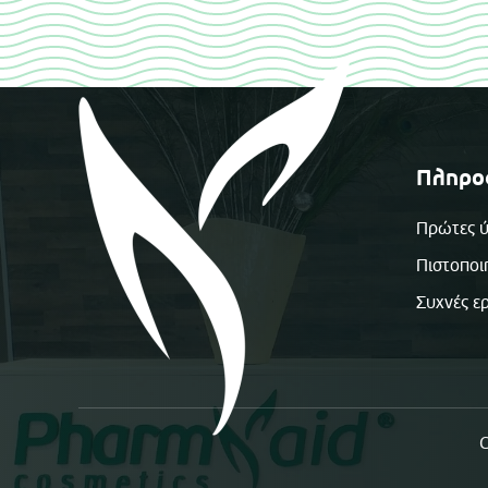
Πληρο
Πρώτες ύ
Πιστοποι
Συχνές ε
C