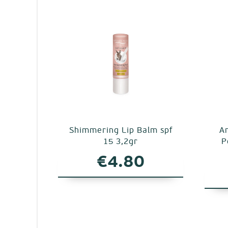
Shimmering Lip Balm spf
A
15 3,2gr
P
€
4.80