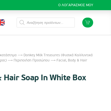
Ο ΛΟΓΑΡΙΑΣΜΌΣ ΜΟΥ
Products
search
 κατάστημα
⟶
Donkey Milk Treasures (Φυσικά Καλλυντικά
ρας)
⟶
Περιποιήση Προσώπου
⟶ Facial, Body & Hair
& Hair Soap In White Box