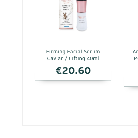
Firming Facial Serum
A
Caviar / Lifting 40ml
P
€
20.60