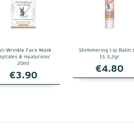
nti Wrinkle Face Mask
Shimmering Lip Balm 
eptides & Hyaluronic
15 3,2gr
20ml
€
4.80
€
3.90