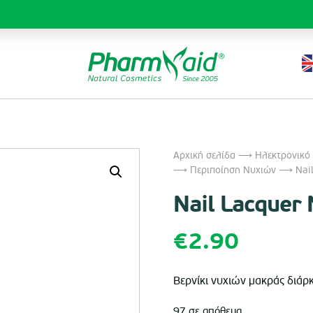
Αρχική σελίδα
⟶
Ηλεκτρονικό
⟶
Περιποίηση Νυχιών
⟶ Nail
Nail Lacquer
€
2.90
Βερνίκι νυχιών μακράς διάρκ
97 σε απόθεμα