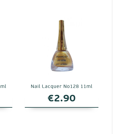
1ml
Nail Lacquer No128 11ml
€
2.90