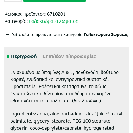
Κωδικός προϊόντος:
6710201
Κατηγορία:
Γαλακτώματα Σώματος
Γαλακτώματα Σώματος
Δείτε όλα τα προϊόντα στην κατηγορία
Περιγραφή
Επιπλέον πληροφορίες
Ενισχυμένο με βιταμίνες Α & Ε, πανθενόλη, βούτυρο
Καριτέ, ενυδατικά και αντιγηραντικά συστατικά.
Προστατεύει, θρέφει και καταπραύνει το σώμα.
Ενυδατώνει και δίνει πίσω στο δέρμα την χαμένη
ελαστικότητα και απαλότητα. (δεν λαδώνει).
ingredients: aqua, aloe barbadensis leaf juice*, octyl
palmitate, glyceryl stearate, PEG-100 stearate,
glycerin, coco-caprylate/caprate, hydrogenated