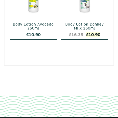
Body Lotion Avocado
Body Lotion Donkey
250ml
Milk 250ml
Original
Η
€
10.90
€
16.35
€
10.90
price
τρέχουσ
was:
τιμή
€16.35.
είναι:
€10.90.