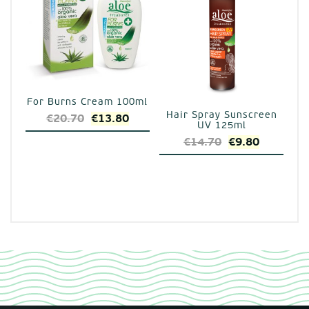
For Burns Cream 100ml
Hair Spray Sunscreen
Original
Η
€
20.70
€
13.80
UV 125ml
price
τρέχουσα
Original
Η
€
14.70
€
9.80
was:
τιμή
price
τρέχουσ
€20.70.
είναι:
was:
τιμή
€13.80.
€14.70.
είναι:
€9.80.