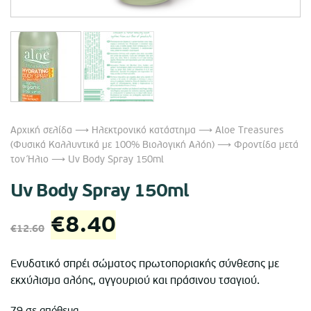
Αρχική σελίδα
⟶
Ηλεκτρονικό κατάστημα
⟶
Aloe Treasures
(Φυσικά Καλλυντικά με 100% Βιολογική Αλόη)
⟶
Φροντίδα μετά
τον Ήλιο
⟶ Uv Body Spray 150ml
Uv Body Spray 150ml
Original
Η
€
8.40
€
12.60
price
τρέχουσα
Ενυδατικό σπρέι σώματος πρωτοποριακής σύνθεσης με
εκχύλισμα αλόης, αγγουριού και πράσινου τσαγιού.
was:
τιμή
79 σε απόθεμα