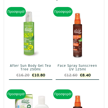
Προσφορά!
Προσφορά!
After Sun Body Gel Tea
Face Spray Sunscreen
Tree 250ml
UV 125ml
Original
Η
Original
Η
€
16.20
€
10.80
€
12.60
€
8.40
price
τρέχουσα
price
τρέχουσ
was:
τιμή
was:
τιμή
€16.20.
είναι:
€12.60.
είναι:
Προσφορά!
Προσφορά!
€10.80.
€8.40.