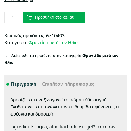
€12.60.
είναι:
€8.40.
Προσθήκη στο καλάθι
Κωδικός προϊόντος:
6710403
Κατηγορία:
Φροντίδα μετά τον Ήλιο
Φροντίδα μετά τον
Δείτε όλα τα προϊόντα στην κατηγορία
Ήλιο
Περιγραφή
Επιπλέον πληροφορίες
Δροσίζει και αναζωογονεί το σώμα κάθε στιγμή.
Ενυδατώνει και τονώνει την επιδερμίδα αφήνοντας τη
φρέσκια και δροσερή.
ingredients: aqua, aloe barbadensis gel*, cucumis