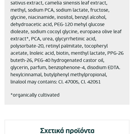
sativus extract, camelia sinensis leaf extract,
methyl, sodium PCA, sodium lactate, fructose,
glycine, niacinamide, inositol, benzyl alcohol,
dehydroacetic acid, PEG-120 mehyl glucose
dioleate, sodium cocoyl glycine, europaea olive leaf
extract*, PCA, urea, glycyrrhetinic acid,
polysorbate-20, retinyl palmitate, tocopheryl
acetate, lnoleic acid, biotin, menthyl lactate, PPG-26
buteth-26, PEG-40 hydrogenated castor oil,
glycerin, parfum, benzophenone-4, disodium EDTA.
hexylcinnamal, butylphenyl methylpropional,
linalool may contains: CI. 47005, CI. 42051
*organically cultivated
Σχετικά προϊόντα