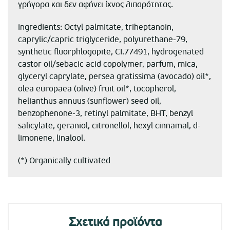
γρήγορα και δεν αφήνει ίχνος λιπαρότητας.
ingredients: Octyl palmitate, triheptanoin,
caprylic/capric triglyceride, polyurethane-79,
synthetic fluorphlogopite, CI.77491, hydrogenated
castor oil/sebacic acid copolymer, parfum, mica,
glyceryl caprylate, persea gratissima (avocado) oil*,
olea europaea (olive) fruit oil*, tocopherol,
helianthus annuus (sunflower) seed oil,
benzophenone-3, retinyl palmitate, BHT, benzyl
salicylate, geraniol, citronellol, hexyl cinnamal, d-
limonene, linalool.
(*) Organically cultivated
Σχετικά προϊόντα