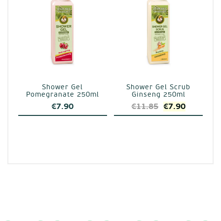
Shower Gel
Shower Gel Scrub
Pomegranate 250ml
Ginseng 250ml
Original
Η
€
7.90
€
11.85
€
7.90
price
τρέχουσ
was:
τιμή
€11.85.
είναι:
€7.90.