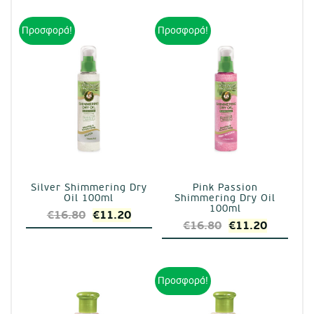
Προσφορά!
Προσφορά!
Silver Shimmering Dry
Pink Passion
Oil 100ml
Shimmering Dry Oil
100ml
Original
Η
€
16.80
€
11.20
Original
Η
€
16.80
€
11.20
price
τρέχουσα
price
τρέχουσ
was:
τιμή
was:
τιμή
€16.80.
είναι:
€16.80.
είναι:
Προσφορά!
€11.20.
€11.20.