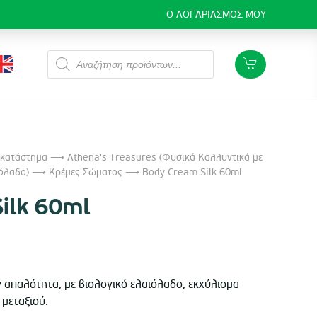
Ο ΛΟΓΑΡΙΑΣΜΌΣ ΜΟΥ
Products
search
 κατάστημα
⟶
Athena's Treasures (Φυσικά Καλλυντικά με
όλαδο)
⟶
Κρέμες Σώματος
⟶ Body Cream Silk 60ml
ilk 60ml
χουσα
 απαλότητα, με βιολογικό ελαιόλαδο, εκχύλισμα
 μεταξιού.
ή