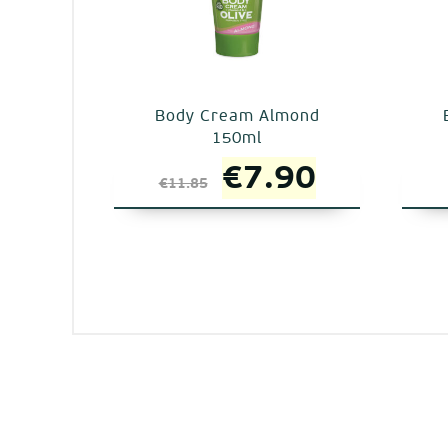
Body Cream Almond
150ml
Original
Η
€
7.90
€
11.85
price
τρέχουσ
was:
τιμή
€11.85.
είναι:
€7.90.