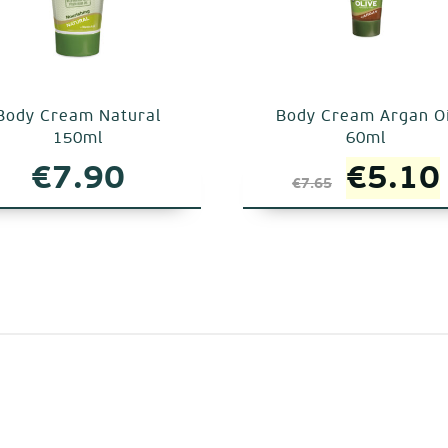
Body Cream Natural
Body Cream Argan Oi
150ml
60ml
Origin
€
7.90
€
5.10
€
7.65
α
price
was:
€7.65