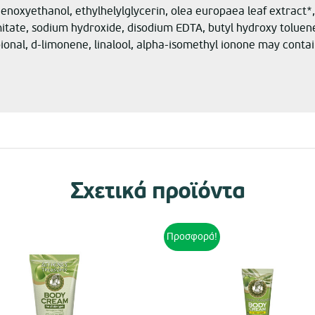
noxyethanol, ethylhelylglycerin, olea europaea leaf extract*
mitate, sodium hydroxide, disodium EDTA, butyl hydroxy toluene, 
al, d-limonene, linalool, alpha-isomethyl ionone may contain: 
Σχετικά προϊόντα
Προσφορά!