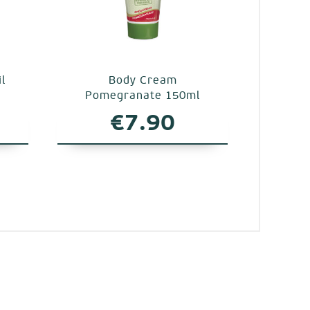
l
Body Cream
Pomegranate 150ml
al
Η
€
7.90
τρέχουσα
τιμή
.
είναι:
€5.10.