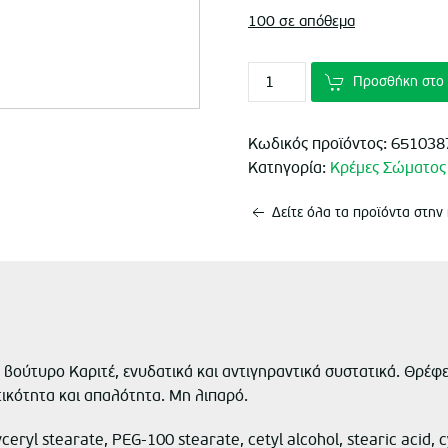
100 σε απόθεμα
€7.65.
είνα
€5.
Προσθήκη στο 
Κωδικός προϊόντος:
651038
Κατηγορία:
Κρέμες Σώματος
Δείτε όλα τα προϊόντα στην
 βούτυρο Καριτέ, ενυδατικά και αντιγηραντικά συστατικά. Θρέφε
τικότητα και απαλότητα. Μη λιπαρό.
lyceryl stearate, PEG-100 stearate, cetyl alcohol, stearic acid,