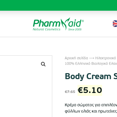
Αρχική σελίδα
⟶
Ηλεκτρονικό
100% Ελληνικό Βιολογικό Ελαι
Body Cream S
Original
Η
€
5.10
€
7.65
price
τρέ
Κρέμα σώματος για επιπλέον
φύλλων ελιάς και πρωτείνες
was:
τιμ