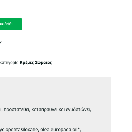
ι:
10.
καλάθι
7
Κρέμες Σώματος
 κατηγορία
ι, προστατεύει, καταπραϋνει και ενυδατώνει,
 cyclopentasiloxane, olea europaea oil*,