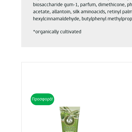
biosaccharide gum-1, parfum, dimethicone, phe
acetate, allantoin, silk aminoacids, retinyl pal
hexylcinnamaldehyde, butylphenyl methylpropion
*organically cultivated
Προσφορά!