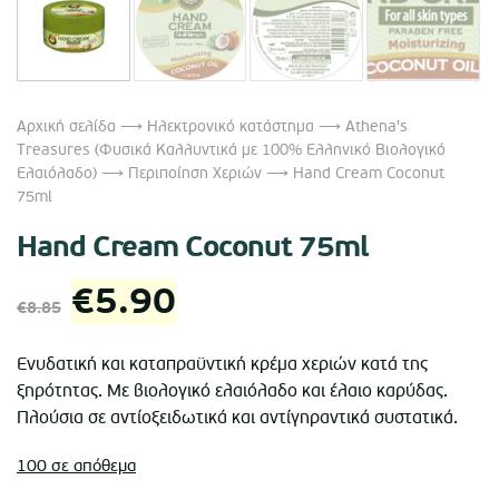
Αρχική σελίδα
⟶
Ηλεκτρονικό κατάστημα
⟶
Athena's
Treasures (Φυσικά Καλλυντικά με 100% Ελληνικό Βιολογικό
Ελαιόλαδο)
⟶
Περιποίηση Χεριών
⟶ Hand Cream Coconut
75ml
Hand Cream Coconut 75ml
Original
Η
€
5.90
€
8.85
price
τρέχουσα
Ενυδατική και καταπραϋντική κρέμα χεριών κατά της
ξηρότητας. Με βιολογικό ελαιόλαδο και έλαιο καρύδας.
was:
τιμή
Πλούσια σε αντίοξειδωτικά και αντίγηραντικά συστατικά.
€8.85.
είναι:
100 σε απόθεμα