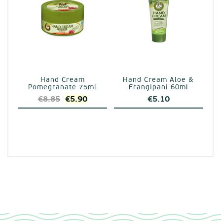
Hand Cream
Hand Cream Aloe &
Pomegranate 75ml
Frangipani 60ml
Original
Η
€
8.85
€
5.90
€
5.10
price
τρέχουσα
was:
τιμή
€8.85.
είναι:
€5.90.