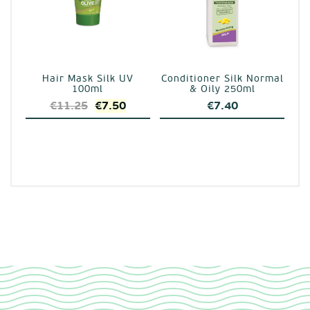
Hair Mask Silk UV
Conditioner Silk Normal
100ml
& Oily 250ml
Original
Η
€
11.25
€
7.50
€
7.40
price
τρέχουσα
was:
τιμή
€11.25.
είναι:
€7.50.