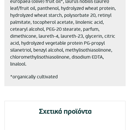
europaea (olive) fruit oil*, laurus nobilis (laurel)
leaf/fruit oil, panthenol, hydrolyzed wheat protein,
hydrolyzed wheat starch, polysorbate 20, retinyl
palmitate, tocopherol acetate, linolenic acid,
cetearyl alcohol, PEG-20 stearate, parfum,
dimethicone, laureth-4, laureth-23, glycerin, citric
acid, hydrolyzed vegetable protein PG-propyl
silanetriol, benzyl alcohol, methylisothiasolinone,
chloromethylisothiasolinone, disodium EDTA,
linalool.
*organically cultivated
Σχετικά προϊόντα