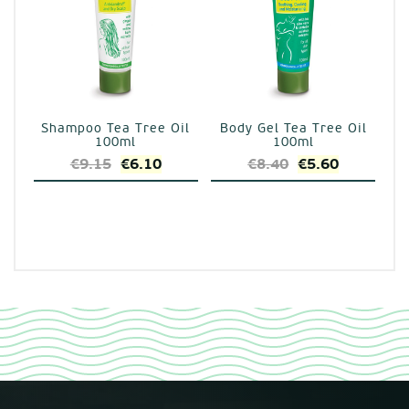
Shampoo Tea Tree Oil
Body Gel Tea Tree Oil
100ml
100ml
Original
Η
Original
Η
€
9.15
€
6.10
€
8.40
€
5.60
price
τρέχουσα
price
τρέχουσα
was:
τιμή
was:
τιμή
€9.15.
είναι:
€8.40.
είναι:
€6.10.
€5.60.