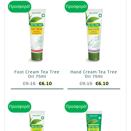
Προσφορά!
Προσφορά!
Foot Cream Tea Tree
Hand Cream Tea Tree
Oil 75ml
Oil 75ml
Original
Η
Original
Η
€
9.15
€
6.10
€
9.15
€
6.10
price
τρέχουσα
price
τρέχουσα
was:
τιμή
was:
τιμή
€9.15.
είναι:
€9.15.
είναι:
Προσφορά!
Προσφορά!
€6.10.
€6.10.