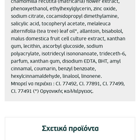
chamomilla recutita (matricaria) flower extract,
phenoxyethanol, ethylhexylglycerin, zinc oxide,
sodium citrate, cocamidopropyl dimethylamine,
salicylic acid, tocopheryl acetate, melaleuca
alternifolia (tea tree) leaf oil*, allantoin, bisabolol,
malus domestica fruit cell culture extract, xanthan
gum, lecithin, ascorbyl glucoside, sodium
polyacrylate, isotridecyl isononanoate, trideceth-6,
parfum, xanthan gum, disodium EDTA, BHT, amyl
cinnamal, coumarin, benzyl benzoate,
hexylcinnamaldehyde, linalool, linonene.
Μπορεί να περιέχει : CI. 77492, CI. 77891, CI. 77499,
CI. 77491 (*) Οργανικής καλλιέργειας.
Σχετικά προϊόντα