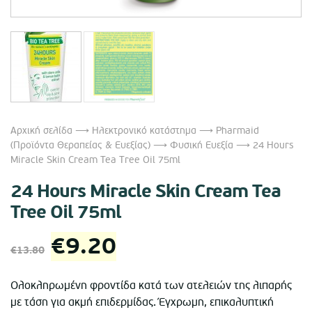
Αρχική σελίδα
⟶
Ηλεκτρονικό κατάστημα
⟶
Pharmaid
(Προϊόντα Θεραπείας & Ευεξίας)
⟶
Φυσική Ευεξία
⟶ 24 Hours
Miracle Skin Cream Tea Tree Oil 75ml
24 Hours Miracle Skin Cream Tea
Tree Oil 75ml
Original
Η
€
9.20
€
13.80
price
τρέχουσα
Ολοκληρωμένη φροντίδα κατά των ατελειών της λιπαρής
με τάση για ακμή επιδερμίδας. Έγχρωμη, επικαλυπτική