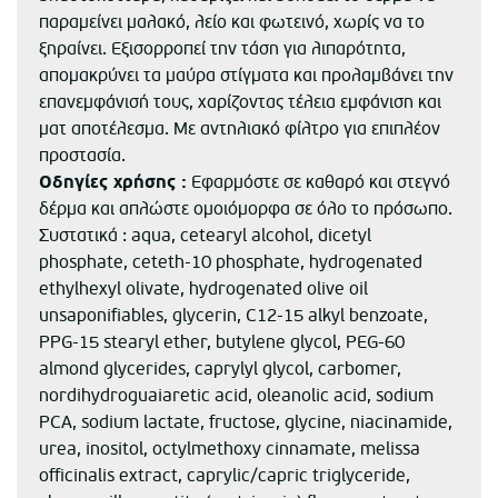
παραμείνει μαλακό, λείο και φωτεινό, χωρίς να το
ξηραίνει. Εξισορροπεί την τάση για λιπαρότητα,
απομακρύνει τα μαύρα στίγματα και προλαμβάνει την
επανεμφάνισή τους, χαρίζοντας τέλεια εμφάνιση και
ματ αποτέλεσμα. Με αντηλιακό φίλτρο για επιπλέον
προστασία.
Οδηγίες χρήσης :
Εφαρμόστε σε καθαρό και στεγνό
δέρμα και απλώστε ομοιόμορφα σε όλο το πρόσωπο.
Συστατικά : aqua, cetearyl alcohol, dicetyl
phosphate, ceteth-10 phosphate, hydrogenated
ethylhexyl olivate, hydrogenated olive oil
unsaponifiables, glycerin, C12-15 alkyl benzoate,
PPG-15 stearyl ether, butylene glycol, PEG-60
almond glycerides, caprylyl glycol, carbomer,
nordihydroguaiaretic acid, oleanolic acid, sodium
PCA, sodium lactate, fructose, glycine, niacinamide,
urea, inositol, octylmethoxy cinnamate, melissa
officinalis extract, caprylic/capric triglyceride,