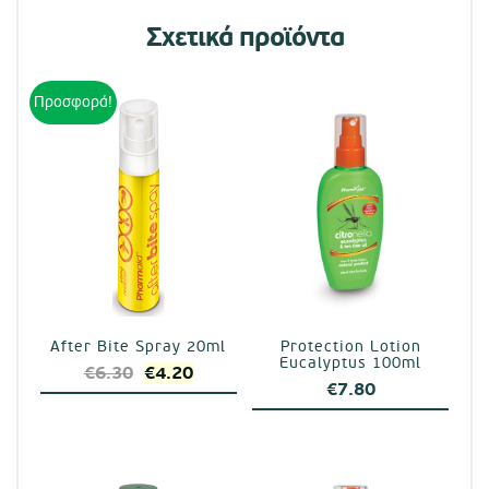
Σχετικά προϊόντα
Προσφορά!
After Bite Spray 20ml
Protection Lotion
Eucalyptus 100ml
Original
Η
€
6.30
€
4.20
€
7.80
price
τρέχουσα
was:
τιμή
€6.30.
είναι:
€4.20.