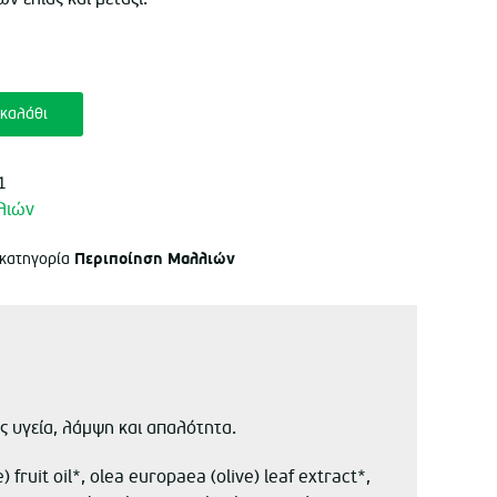
καλάθι
1
λιών
Περιποίηση Μαλλιών
 κατηγορία
υς υγεία, λάμψη και απαλότητα.
fruit oil*, olea europaea (olive) leaf extract*,