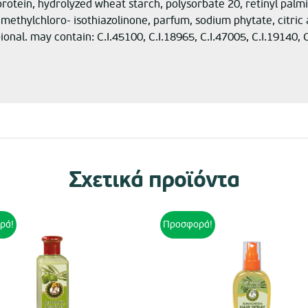
rotein, hydrolyzed wheat starch, polysorbate 20, retinyl palmit
ethylchloro- isothiazolinone, parfum, sodium phytate, citric aci
al. may contain: C.I.45100, C.I.18965, C.I.47005, C.I.19140, 
Σχετικά προϊόντα
ρά!
Προσφορά!