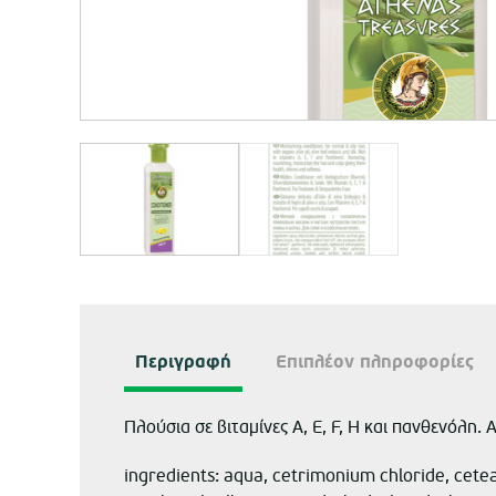
Περιγραφή
Επιπλέον πληροφορίες
Πλούσια σε βιταμίνες A, E, F, H και πανθενόλη
ingredients: aqua, cetrimonium chloride, cetear