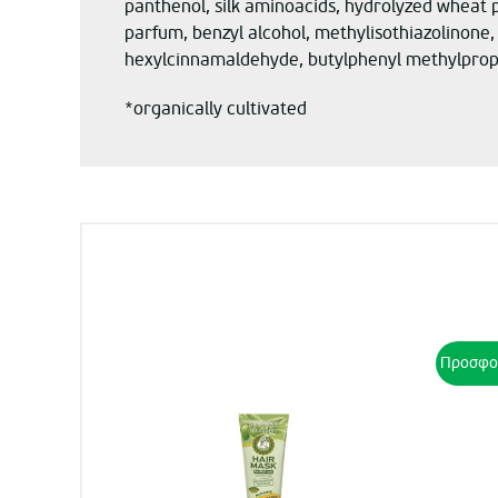
panthenol, silk aminoacids, hydrolyzed wheat p
parfum, benzyl alcohol, methylisothiazolinone, m
hexylcinnamaldehyde, butylphenyl methylpropion
*organically cultivated
Προσφο