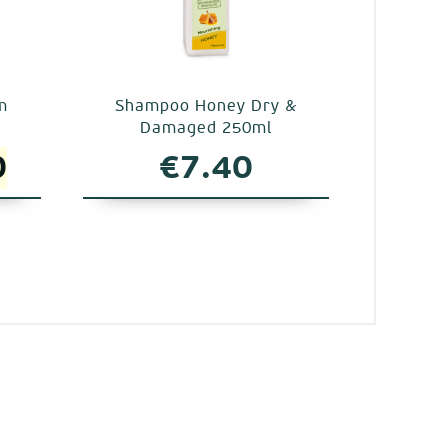
m
Shampoo Honey Dry &
Damaged 250ml
al
Η
0
€
7.40
τρέχουσα
τιμή
.
είναι:
€11.80.