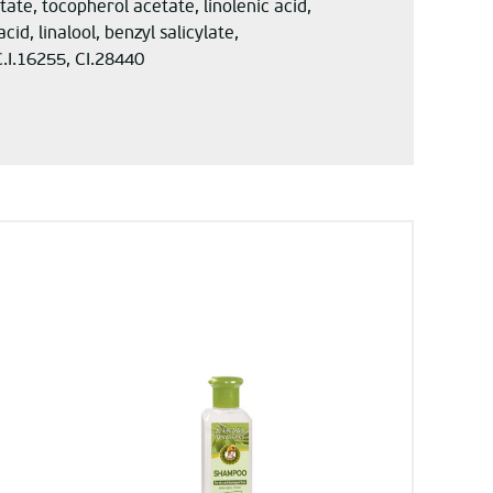
ate, tocopherol acetate, linolenic acid,
d, linalool, benzyl salicylate,
C.I.16255, CI.28440