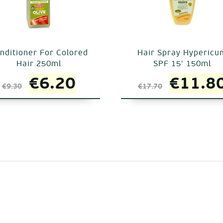
nditioner For Colored
Hair Spray Hypericu
Hair 250ml
SPF 15′ 150ml
Original
Η
Origin
€
6.20
€
11.8
€
9.30
€
17.70
price
τρέχουσα
price
was:
τιμή
was:
€9.30.
είναι:
€17.70
€6.20.