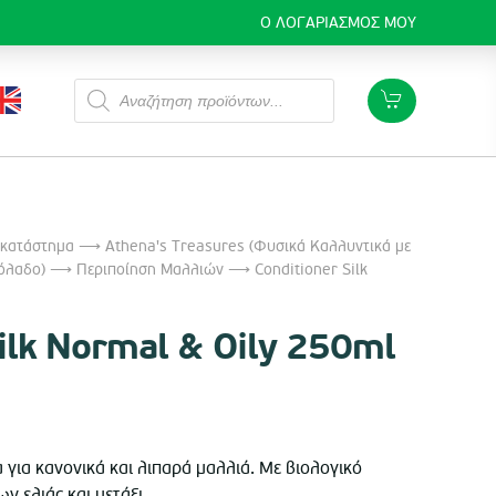
Ο ΛΟΓΑΡΙΑΣΜΌΣ ΜΟΥ
Products
search
 κατάστημα
⟶
Athena's Treasures (Φυσικά Καλλυντικά με
όλαδο)
⟶
Περιποίηση Μαλλιών
⟶ Conditioner Silk
Silk Normal & Oily 250ml
 για κανονικά και λιπαρά μαλλιά. Με βιολογικό
 ελιάς και μετάξι.