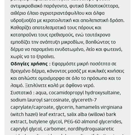
αντιμικροβιακό παράγοντα, φυτικά βλαστοκύτταρα,
αιθέριο έλαιο αγριοτριαντάφυλλου και άλφα
υδροξυοξέα με κερατολυτική και απολεπιστική δράση.
Καθαρίζει αποτελεσματικά τους πόρους και
καταπραΰνει τους ερεθισμούς, ενώ ταυτόχρονα
εμποδίζει την ανάπτυξη μικροβίων, βοηθώντας το
δέρμα να παραμείνει ενυδατωμένο, λείο και φωτεινό,
χωρίς να το ξηραίνει.
Οδηγίες χρήσης :
Εφαρμόστε μικρή ποσότητα σε
βρεγμένο δέρμα, κάνοντας μασάζ με κυκλικές κινήσεις
και απλώστε ομοιόμορφα σε όλο το πρόσωπο και το
λαιμό. Ξεπλύνετε καλά με άφθονο νερό.
Συστατικά : aqua, cocamidopropyl hydroxysultaine,
sodium lauroyl sarcosinate, glycereth-7
caprylate/caproate, glycerin, hamamelis virginiana
(witch hazel) leaf extract, salix alba (willow) bark
extract, butylene glycol, PEG-60 almond glycerides,
caprylyl glycol, carbomer, nordihydroguaiaretic