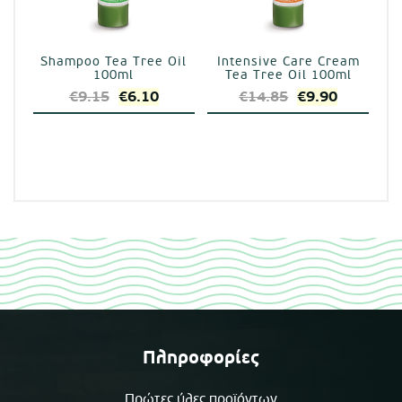
Shampoo Tea Tree Oil
Intensive Care Cream
100ml
Tea Tree Oil 100ml
Original
Η
Original
Η
€
9.15
€
6.10
€
14.85
€
9.90
price
τρέχουσα
price
τρέχουσ
was:
τιμή
was:
τιμή
€9.15.
είναι:
€14.85.
είναι:
€6.10.
€9.90.
Πληροφορίες
Πρώτες ύλες προϊόντων