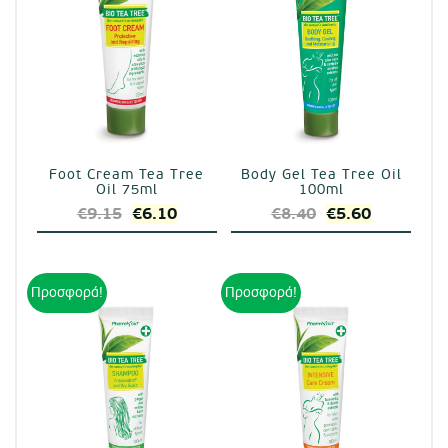
Foot Cream Tea Tree
Body Gel Tea Tree Oil
Oil 75ml
100ml
Original
Η
Original
Η
€
9.15
€
6.10
€
8.40
€
5.60
price
τρέχουσα
price
τρέχουσα
was:
τιμή
was:
τιμή
€9.15.
είναι:
€8.40.
είναι:
Προσφορά!
Προσφορά!
€6.10.
€5.60.