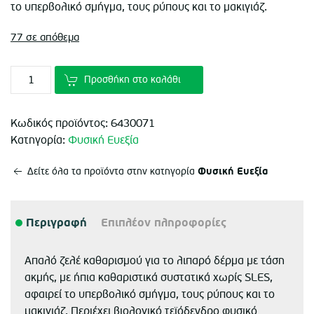
was:
τιμή
το υπερβολικό σμήγμα, τους ρύπους και το μακιγιάζ.
€8.85.
είναι:
77 σε απόθεμα
€5.90.
Προσθήκη στο καλάθι
Κωδικός προϊόντος:
6430071
Κατηγορία:
Φυσική Ευεξία
Φυσική Ευεξία
Δείτε όλα τα προϊόντα στην κατηγορία
Περιγραφή
Επιπλέον πληροφορίες
Απαλό ζελέ καθαρισμού για το λιπαρό δέρμα με τάση
ακμής, με ήπια καθαριστικά συστατικά χωρίς SLES,
αφαιρεί το υπερβολικό σμήγμα, τους ρύπους και το
μακιγιάζ. Περιέχει βιολογικό τεϊόδενδρο φυσικό