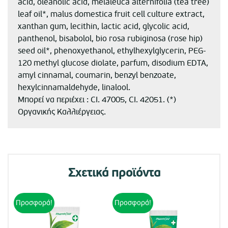
acid, oleanolic acid, melaleuca alternifolia (tea tree)
leaf oil*, malus domestica fruit cell culture extract,
xanthan gum, lecithin, lactic acid, glycolic acid,
panthenol, bisabolol, bio rosa rubiginosa (rose hip)
seed oil*, phenoxyethanol, ethylhexylglycerin, PEG-
120 methyl glucose diolate, parfum, disodium EDTA,
amyl cinnamal, coumarin, benzyl benzoate,
hexylcinnamaldehyde, linalool.
Μπορεί να περιέχει : CI. 47005, CI. 42051. (*)
Οργανικής Καλλιέργειας.
Σχετικά προϊόντα
Προσφορά!
Προσφορά!