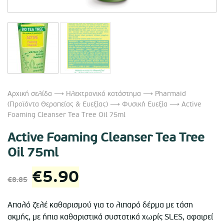
Αρχική σελίδα
⟶
Ηλεκτρονικό κατάστημα
⟶
Pharmaid
(Προϊόντα Θεραπείας & Ευεξίας)
⟶
Φυσική Ευεξία
⟶ Active
Foaming Cleanser Tea Tree Oil 75ml
Active Foaming Cleanser Tea Tree
Oil 75ml
Original
Η
€
5.90
€
8.85
price
τρέχουσα
Απαλό ζελέ καθαρισμού για το λιπαρό δέρμα με τάση
ακμής, με ήπια καθαριστικά συστατικά χωρίς SLES, αφαιρεί